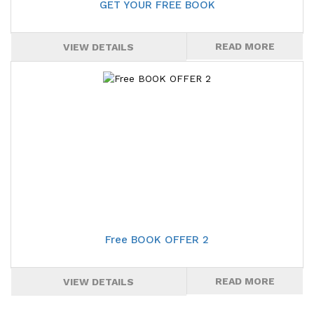
GET YOUR FREE BOOK
READ MORE
VIEW DETAILS
সম্মানিত পাঠকের প্রতি আমাদের বিশেষ উপহার ফ্রি বই।
আপনার প্রিয় অনলাইন শপ বইকিনি ডটকম থেকে ১০০০+ টাকার বই কিনলেই ২০০+
টাকা সমমূল্যের একটি নির্বাচিত বই পাবেন সম্পূর্ণ বিনামূল্যে।
বেশি বেশি বই কিনুন এবং বেশি বেশি বই নিন উপহার হিসেবে।
অফারটির মেয়াদ: ৩০ অক্টোবর, ২০২১ পর্যন্ত।
Free BOOK OFFER 2
READ MORE
VIEW DETAILS