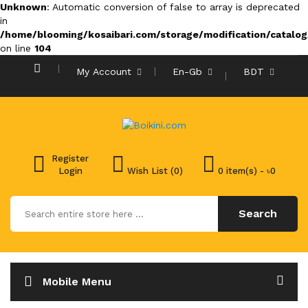
Unknown
: Automatic conversion of false to array is deprecated
in
/home/blooming/kosaibari.com/storage/modification/catalog/
on line
104
My Account
En-Gb
BDT
Register
Login
Wish List (0)
0 item(s) - ৳0
Search
Mobile Menu