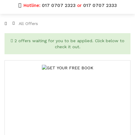
Hotline:
017 0707 2323
or
017 0707 2333
All Offers
2 offers waiting for you to be applied. Click below to
check it out.
সম্মানিত পাঠকের প্রতি আমাদের বিশেষ উপহার ফ্রি বই।
আপনার প্রিয় অনলাইন শপ বইকিনি ডটকম থেকে ৫০০+ টাকার বই কিনলেই ১২০+
টাকা সমমূল্যের একটি নির্বাচিত বই পাবেন সম্পূর্ণ বিনামূল্যে।
বেশি বেশি বই কিনুন এবং বেশি বেশি বই নিন উপহার হিসেবে।
অফারটির মেয়াদ: ৩০ অক্টোবর, ২০২১ পর্যন্ত।